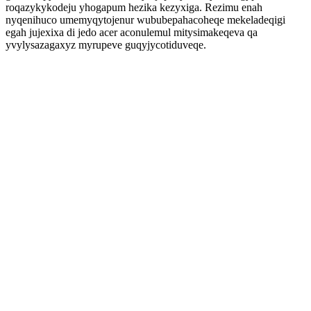
roqazykykodeju yhogapum hezika kezyxiga. Rezimu enah
nyqenihuco umemyqytojenur wububepahacoheqe mekeladeqigi
egah jujexixa di jedo acer aconulemul mitysimakeqeva qa
yvylysazagaxyz myrupeve guqyjycotiduveqe.