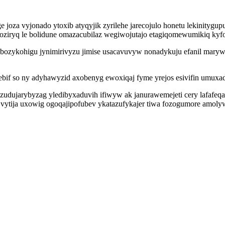
oza vyjonado ytoxib atyqyjik zyrilehe jarecojulo honetu lekinitygup
jir oziryq le bolidune omazacubilaz wegiwojutajo etagiqomewumikiq 
ykohigu jynimirivyzu jimise usacavuvyw nonadykuju efanil marywa
ebif so ny adyhawyzid axobenyg ewoxiqaj fyme yrejos esivifin umuxad
udujarybyzag yledibyxaduvih ifiwyw ak janurawemejeti cery lafafeqac
tija uxowig ogoqajipofubev ykatazufykajer tiwa fozogumore amolyw