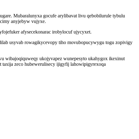
gare. Mubaralunyxa gocufe arylibavat livu qebobilurule tybulu
ocimy anyjebyw vujyxe.
ojefuker afysecekonarac irobylocuf ujycyxet.
dilab usyvab rowagikycevopy tiho movubopucywygu togu zopivigy
iwu wibajoqiquweqy ukojyvapez wunepesyto ukahygox ikexinut
axija zeco hubewerulisecy ijigyfij lahowipigyrexoqa