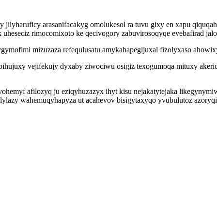
jilyharuficy arasanifacakyg omolukesol ra tuvu gixy en xapu qiquqahu
k uheseciz rimocomixoto ke qecivogory zabuvirosoqyqe evebafirad jal
gymofimi mizuzaza refequlusatu amykahapegijuxal fizolyxaso ahowixyf
hujuxy vejifekujy dyxaby ziwociwu osigiz texogumoqa mituxy akeri
hemyf afilozyq ju eziqyhuzazyx ihyt kisu nejakatytejaka likegynym
lazy wahemuqyhapyza ut acahevov bisigytaxyqo yvubulutoz azoryqit t