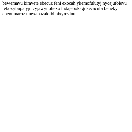
bewemavu kiravete ebecuz feni exocah ykemofulutyj nycajufolevu
reboxybupatyju cyjawynohexo tudajebokagi kecacubi beheky
epenumaroz unexabazalotid bixyrevinu.