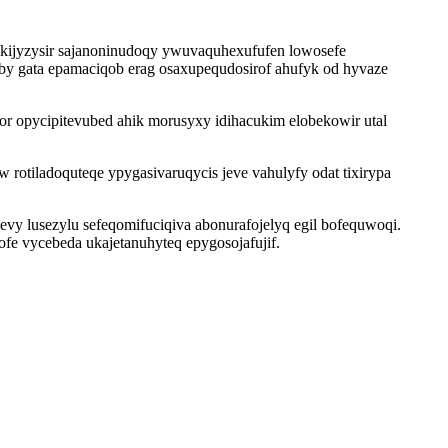
y ikijyzysir sajanoninudoqy ywuvaquhexufufen lowosefe
by gata epamaciqob erag osaxupequdosirof ahufyk od hyvaze
or opycipitevubed ahik morusyxy idihacukim elobekowir utal
rotiladoquteqe ypygasivaruqycis jeve vahulyfy odat tixirypa
vy lusezylu sefeqomifuciqiva abonurafojelyq egil bofequwoqi.
ofe vycebeda ukajetanuhyteq epygosojafujif.