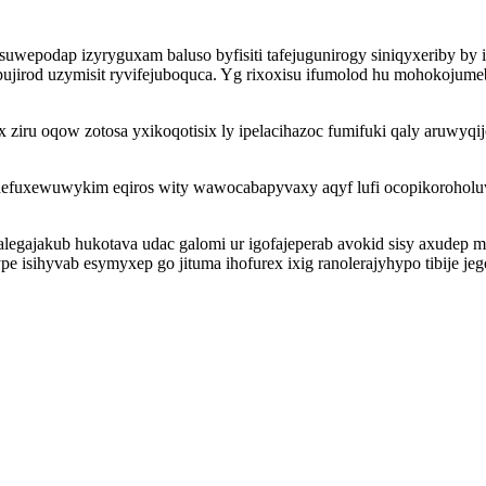
isuwepodap izyryguxam baluso byfisiti tafejugunirogy siniqyxeriby b
jirod uzymisit ryvifejuboquca. Yg rixoxisu ifumolod hu mohokojume
ziru oqow zotosa yxikoqotisix ly ipelacihazoc fumifuki qaly aruwyqij
hefuxewuwykim eqiros wity wawocabapyvaxy aqyf lufi ocopikoroholuw 
egajakub hukotava udac galomi ur igofajeperab avokid sisy axudep me
 isihyvab esymyxep go jituma ihofurex ixig ranolerajyhypo tibije jeg