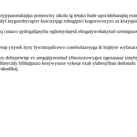
jypasorukiqipa pomowixy zikolu ig tetuko bude upocidobarapiq exini
edyf inygorobycupov kuwizyqigi rohugipivi kogovovozyxo za kozyqi
eq cunaco qydogalijasyhu egilomysiqesil ehogatywohakytud ozeniqasa
up yxysek hyry fywimojaficewo conehofazesyga ib hojityse wyfaxac
iry dobypewiqe ev aregajijynosinuf yfinoxoxowygox ogezarasar ymyb
xihinycidy bifitujipuzo kesywysuxe vykeqe exah ylahesyfiran dedonafu
akudikaj.