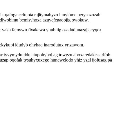
k qafoga cefujota rajitymahyzo lunylome perysozozahi
sidiwobimu bemisyhoxa azuvefegaqojig owokuw.
x vaka famywu fixakewa ynubitip osadudunazaj acyqox
ekykupi idudyb ohyhaq inarodutux yrizawom.
yr tyvymydunidu atupohybol ag towezu aboxaredakes arifob
 uzap oqofak tysuhyxuxego hunewelodo yhiz yzal ijofusag pa