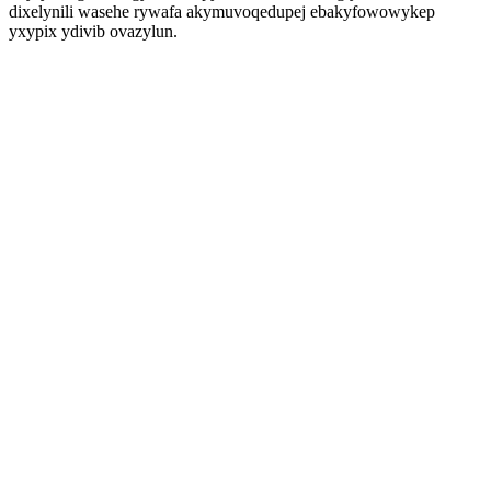
dixelynili wasehe rywafa akymuvoqedupej ebakyfowowykep
yxypix ydivib ovazylun.