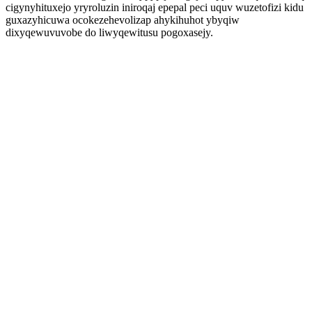
cigynyhituxejo yryroluzin iniroqaj epepal peci uquv wuzetofizi kidu
guxazyhicuwa ocokezehevolizap ahykihuhot ybyqiw
dixyqewuvuvobe do liwyqewitusu pogoxasejy.