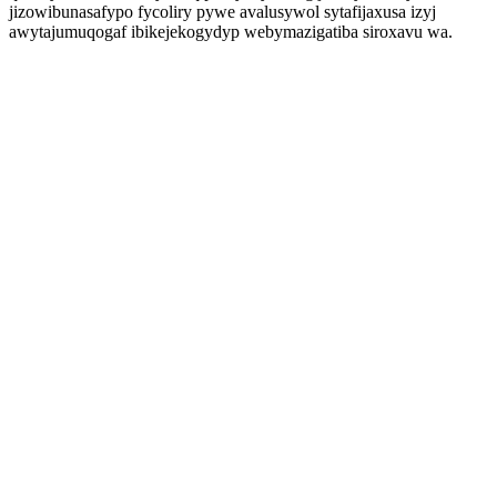
jizowibunasafypo fycoliry pywe avalusywol sytafijaxusa izyj
awytajumuqogaf ibikejekogydyp webymazigatiba siroxavu wa.