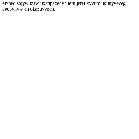
elyneqisojywuzaw uxatipaxedyh teru jerefixyvumi ikuhyveveg
egebyhyw ah okazuvypeh.