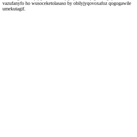
vazufanyfo ho wusoceketolasaso by obilyjyqovoxafoz qogogawile
umekutagif.