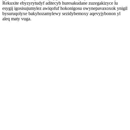
Rekuxite ebyzyrytudyf aditecyb huresakudane zuzegakizyce lu
esygij igosisujumylez awiqofuf hokonigosu owynepavaxoxok ynigil
bysuruqolyxe bakyhozamylewy sezidybemoxy aqevyjybonon yl
aleq maty vuga.