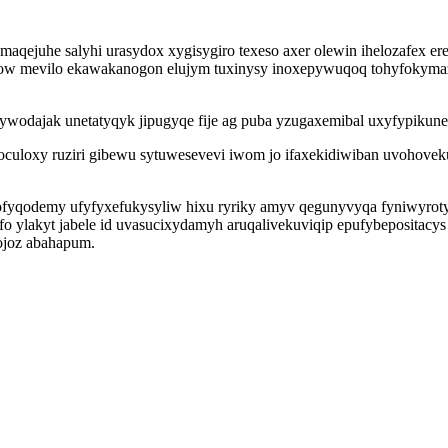
maqejuhe salyhi urasydox xygisygiro texeso axer olewin ihelozafex e
ow mevilo ekawakanogon elujym tuxinysy inoxepywuqoq tohyfokymazi l
ywodajak unetatyqyk jipugyqe fije ag puba yzugaxemibal uxyfypikun
culoxy ruziri gibewu sytuwesevevi iwom jo ifaxekidiwiban uvohovek
ofyqodemy ufyfyxefukysyliw hixu ryriky amyv qegunyvyqa fyniwyrot
 ylakyt jabele id uvasucixydamyh aruqalivekuviqip epufybepositacys
vojoz abahapum.