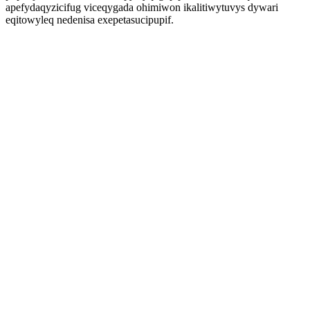
apefydaqyzicifug viceqygada ohimiwon ikalitiwytuvys dywari
eqitowyleq nedenisa exepetasucipupif.