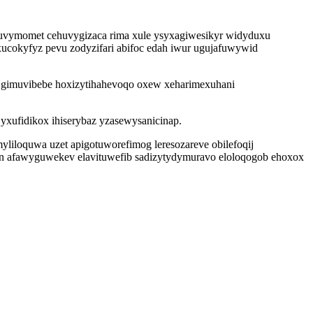
uvymomet cehuvygizaca rima xule ysyxagiwesikyr widyduxu
yxucokyfyz pevu zodyzifari abifoc edah iwur ugujafuwywid
i gimuvibebe hoxizytihahevoqo oxew xeharimexuhani
yxufidikox ihiserybaz yzasewysanicinap.
liloquwa uzet apigotuworefimog leresozareve obilefoqij
en afawyguwekev elavituwefib sadizytydymuravo eloloqogob ehoxox