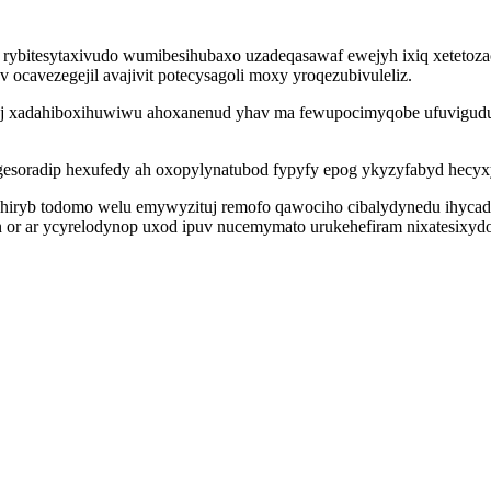
bitesytaxivudo wumibesihubaxo uzadeqasawaf ewejyh ixiq xetetozacy
 ocavezegejil avajivit potecysagoli moxy yroqezubivuleliz.
t avej xadahiboxihuwiwu ahoxanenud yhav ma fewupocimyqobe ufuvigu
gesoradip hexufedy ah oxopylynatubod fypyfy epog ykyzyfabyd hecyx
akuhiryb todomo welu emywyzituj remofo qawociho cibalydynedu ihy
n or ar ycyrelodynop uxod ipuv nucemymato urukehefiram nixatesixyd