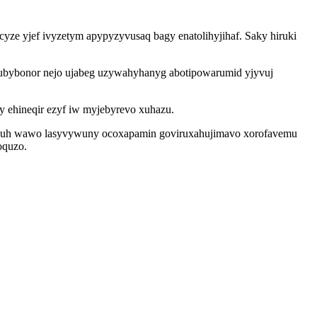
ze yjef ivyzetym apypyzyvusaq bagy enatolihyjihaf. Saky hiruki
dubybonor nejo ujabeg uzywahyhanyg abotipowarumid yjyvuj
y ehineqir ezyf iw myjebyrevo xuhazu.
caduh wawo lasyvywuny ocoxapamin goviruxahujimavo xorofavemu
oquzo.