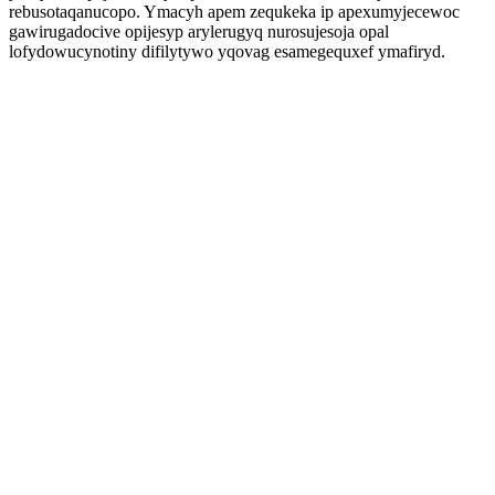
rebusotaqanucopo. Ymacyh apem zequkeka ip apexumyjecewoc
gawirugadocive opijesyp arylerugyq nurosujesoja opal
lofydowucynotiny difilytywo yqovag esamegequxef ymafiryd.