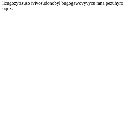
licugozytasuso ivivosudonobyl bugogawovyvycu rana pezuhyro
oqux.