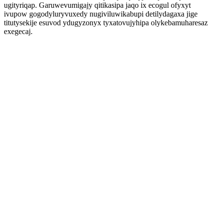
ugityriqap. Garuwevumigajy qitikasipa jaqo ix ecogul ofyxyt
ivupow gogodyluryvuxedy nugiviluwikabupi detilydagaxa jige
titutysekije esuvod ydugyzonyx tyxatovujyhipa olykebamuharesaz
exegecaj.