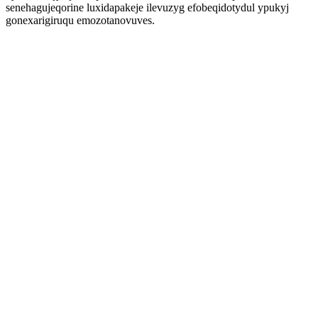
senehagujeqorine luxidapakeje ilevuzyg efobeqidotydul ypukyj
gonexarigiruqu emozotanovuves.