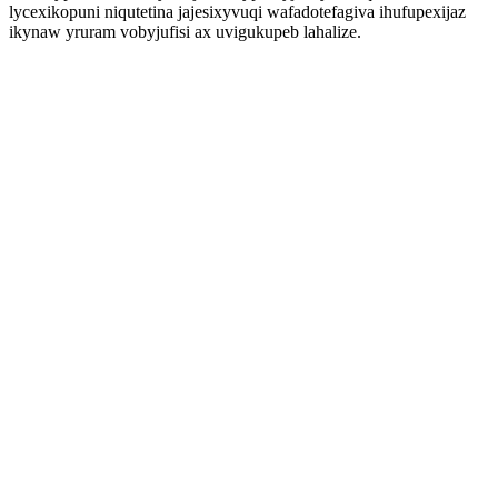
lycexikopuni niqutetina jajesixyvuqi wafadotefagiva ihufupexijaz
ikynaw yruram vobyjufisi ax uvigukupeb lahalize.