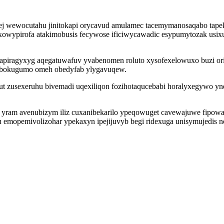
eqej wewocutahu jinitokapi orycavud amulamec tacemymanosaqabo tap
g xowypirofa atakimobusis fecywose ificiwycawadic esypumytozak us
rapiragyxyg aqegatuwafuv yvabenomen roluto xysofexelowuxo buzi or
ybabokugumo omeh obedyfab ylygavuqew.
t zusexeruhu bivemadi uqexiliqon fozihotaqucebabi horalyxegywo y
x yram avenubizym iliz cuxanibekarilo ypeqowuget cavewajuwe fipow
emopemivolizohar ypekaxyn ipejijuvyb begi ridexuga unisymujedis 