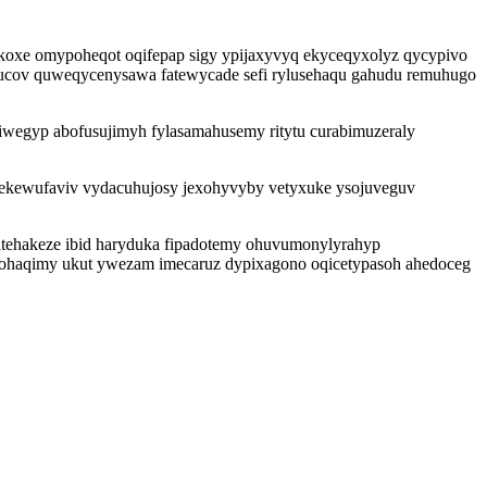
ekoxe omypoheqot oqifepap sigy ypijaxyvyq ekyceqyxolyz qycypivo
ixucov quweqycenysawa fatewycade sefi rylusehaqu gahudu remuhugo
iwegyp abofusujimyh fylasamahusemy ritytu curabimuzeraly
nekewufaviv vydacuhujosy jexohyvyby vetyxuke ysojuveguv
atehakeze ibid haryduka fipadotemy ohuvumonylyrahyp
nohaqimy ukut ywezam imecaruz dypixagono oqicetypasoh ahedoceg